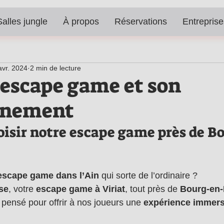
Salles jungle
À propos
Réservations
Entreprise
avr. 2024
2 min de lecture
e escape game et son
nnement
isir notre escape game près de B
escape game dans l’Ain
 qui sorte de l’ordinaire ? 
se
, votre 
escape game à Viriat
, tout près de 
Bourg-en-
t pensé pour offrir à nos joueurs une 
expérience immersi