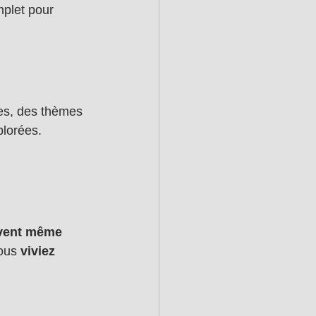
mplet pour 
res, des thèmes 
plorées.
vent même 
ous 
viviez 