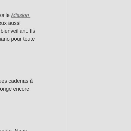
salle 
Mission 
eux aussi 
enveillant. Ils 
ario pour toute 
ques cadenas à 
plonge encore 