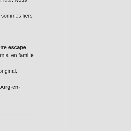
lanète
. N
ous 
s sommes fiers 
tre 
escape 
mis, en famille 
original, 
ourg-en-