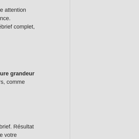
te attention 
ence.
brief complet, 
ture grandeur 
ers, comme 
brief. Résultat 
e votre 