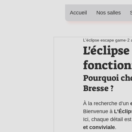
Accueil
Nos salles
L'éclipse escape game
2 
L'éclips
fonctio
Pourquoi cho
Bresse ?
À la recherche d’un 
Bienvenue à 
L’Éclip
Ici, chaque détail es
et conviviale
.